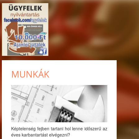
MUNKÁK
Képtelenség fejben tartani hol lenne időszerű az
éves karbantartást elvégezni?