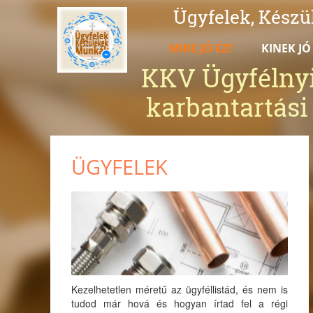
Ügyfelek, Kész
MIRE JÓ EZ?
KINEK JÓ
KKV Ügyfélnyi
karbantartás
ÜGYFELEK
Kezelhetetlen méretű az ügyféllistád, és nem is
tudod már hová és hogyan írtad fel a régi