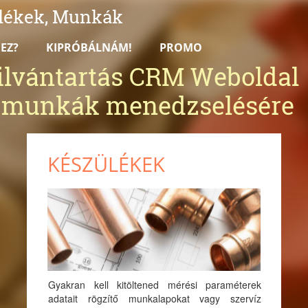
ülékek, Munkák
 EZ?
KIPRÓBÁLNÁM!
PROMO
lvántartás CRM Weboldal
i munkák menedzselésére
KÉSZÜLÉKEK
Gyakran kell kitöltened mérési paraméterek
adatait rögzítő munkalapokat vagy szervíz