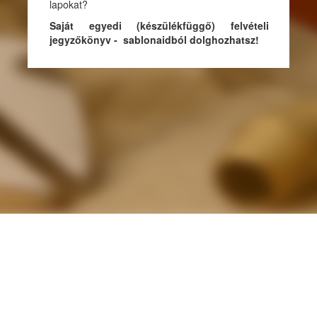
lapokat?
Saját egyedi (készülékfüggő) felvételi
jegyzőkönyv - sablonaidból dolghozhatsz!